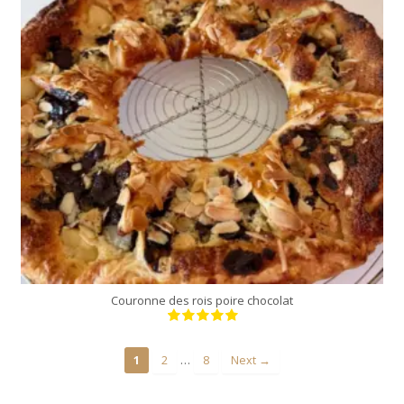
6 parts
20 Min
Couronne des rois poire chocolat
…
1
2
8
Next →