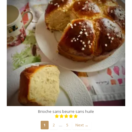
moule a manqué 23 cm
35 Min
Brioche sans beurre sans huile
…
1
2
5
Next →