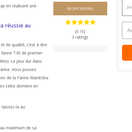
cap en réalisant une
RECIPE RATING
za réussie au
(5 /
5
)
3
ratings
 et de qualité, c’est à dire
e farine T45 de premier
ète). Le plus dur dans
farine. Vous pouvez
ec de la Farine Manitoba
ez cette dernière en
 laissez-la au
ur au maximum de sa