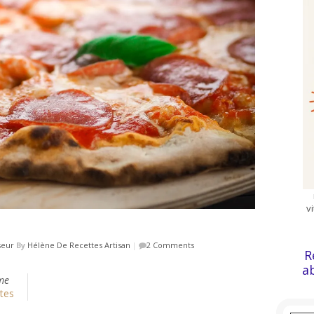
v
seur
By
Hélène De Recettes Artisan
|
2 Comments
R
a
me
tes