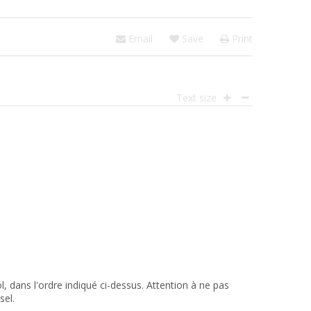
Email
Save
Print
Text size
l, dans l'ordre indiqué ci-dessus. Attention à ne pas
sel.