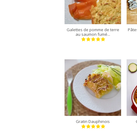
4 personnes
35 Min
Galettes de pomme de terre
Pâte
au saumon fumé...
4 personnes
1 Min
Gratin Dauphinois