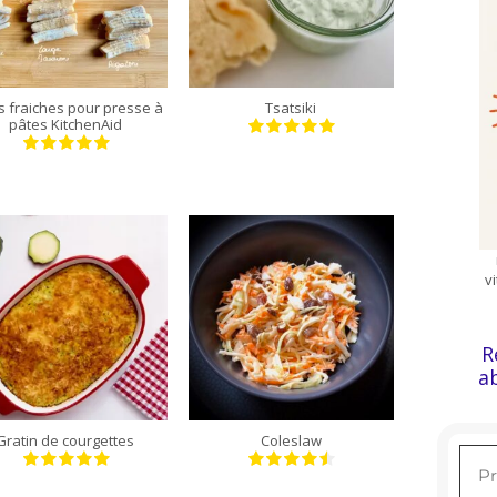
3 à 4
4 personnes
personnes
s fraiches pour presse à
Tsatsiki
pâtes KitchenAid
v
4 personnes
4 personnes
R
a
Gratin de courgettes
Coleslaw