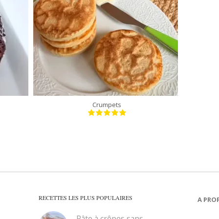
12 crumpets
30 Min
Crumpets
RECETTES LES PLUS POPULAIRES
A PRO
Pâte à crêpes sans...