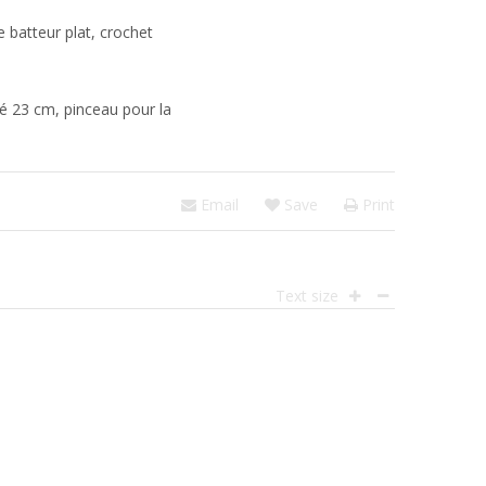
le batteur plat, crochet
 23 cm, pinceau pour la
Email
Save
Print
Text size