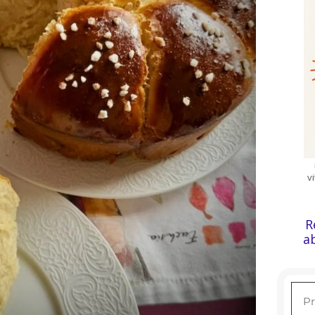
v
R
a