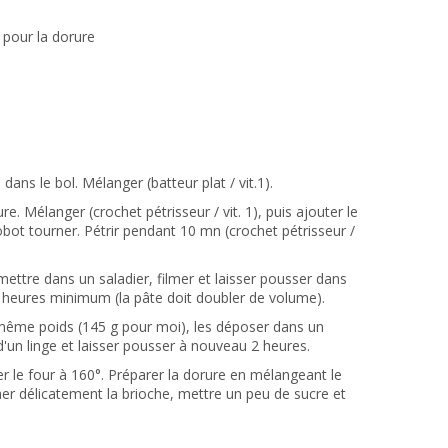
s pour la dorure
l dans le bol. Mélanger (batteur plat / vit.1).
vure. Mélanger (crochet pétrisseur / vit. 1), puis ajouter le
robot tourner. Pétrir pendant 10 mn (crochet pétrisseur /
mettre dans un saladier, filmer et laisser pousser dans
2 heures minimum (la pâte doit doubler de volume).
même poids (145 g pour moi), les déposer dans un
d'un linge et laisser pousser à nouveau 2 heures.
r le four à 160°. Préparer la dorure en mélangeant le
nner délicatement la brioche, mettre un peu de sucre et