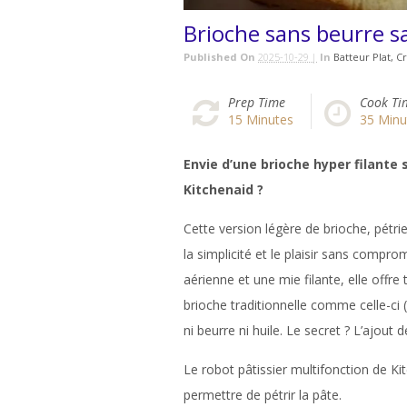
Brioche sans beurre s
Published On
2025-10-29 |
In
Batteur Plat
Cr
Prep Time
Cook Ti
15
Minutes
35
Minu
Envie d’une brioche hyper filante
Kitchenaid ?
Cette version légère de brioche, pétri
la simplicité et le plaisir sans compro
aérienne et une mie filante, elle offre 
brioche traditionnelle comme celle-ci
ni beurre ni huile. Le secret ? L’ajout d
Le robot pâtissier multifonction de K
permettre de pétrir la pâte.