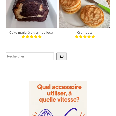
moule de 24 cm
12 crumpets
35 Min
30 Min
Cake marbré ultra moelleux
Crumpets
Rechercher