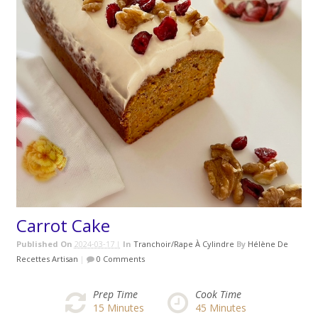
Carrot Cake
Published On
2024-03-17 |
In
Tranchoir/rape À Cylindre
By
Hélène De
Recettes Artisan
|
0 Comments
Prep Time
Cook Time
15
Minutes
45
Minutes