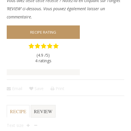
Vous avez testé cette recette ? Notez-la en cliquant sur l’onglet
‘REVIEW’ ci-dessous. Vous pouvez également laisser un
commentaire.
RECIPE RATING
(4.9 /
5
)
4
ratings
Email
Save
Print
RECIPE
REVIEW
Text size