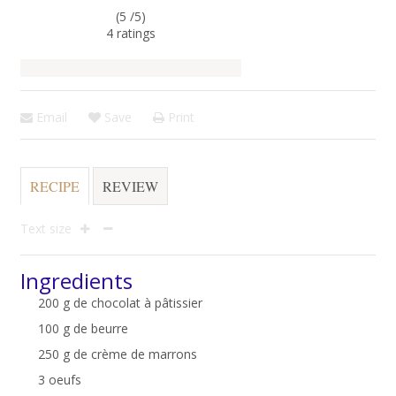
(5 /
5
)
4
ratings
Email
Save
Print
RECIPE
REVIEW
Text size
Ingredients
200 g de chocolat à pâtissier
100 g de beurre
250 g de crème de marrons
3 oeufs