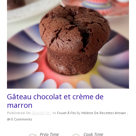
Gâteau chocolat et crème de
marron
Published On
2024-05-14 |
In
Fouet À Fils
By
Hélène De Recettes Artisan
|
0 Comments
Prep Time
Cook Time