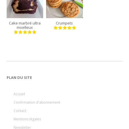
moule
12
de 24 cm
crumpets
Cake marbré ultra
Crumpets
35
30
moelleux
Min
Min
PLAN DU SITE
Accueil
Confirmation d'abonnement
Contact
Mentions légales
Newsletter