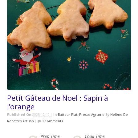
Petit Gâteau de Noel : Sapin à
l’orange
Published On
2025-12-10 |
In
Batteur Plat
Presse Agrume
By
Hélène De
Recettes Artisan
|
0 Comments
Prep Time
Cook Time