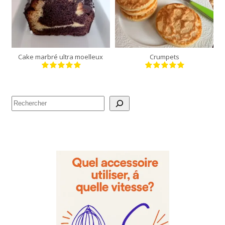
moule de 24 cm
12 crumpets
35 Min
30 Min
Cake marbré ultra moelleux
Crumpets
Rechercher