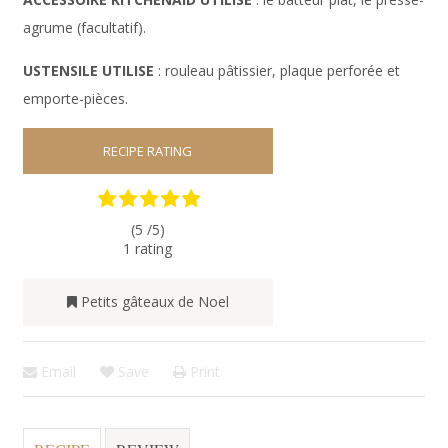
agrume (facultatif).
USTENSILE UTILISE
: rouleau pâtissier, plaque perforée et
emporte-pièces.
RECIPE RATING
(5 /
5
)
1
rating
Petits gâteaux de Noel
Email
Save
Print